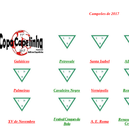
Campeões de 2017
Galáticos
Petrovale
Santa Isabel
A
Palmeiras
Cavaleiro Negro
Vernópolis
Ren
Festival Craques da
Renasc
XV de Novembro
A. E. Roma
Cr
Bola