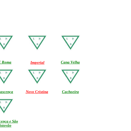
E Roma
Cana Velha
Imperial
ascença
Novo Cristina
Cachoeira
ença e São
istovão