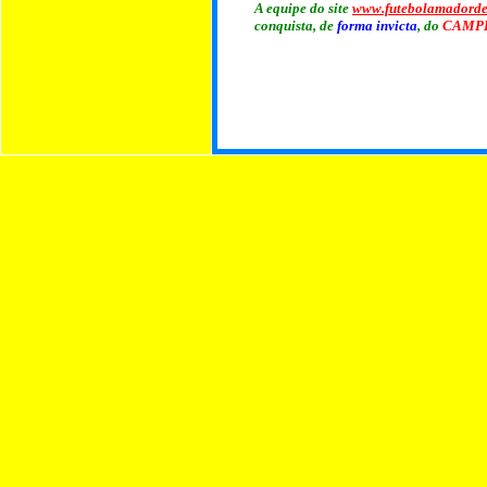
A equipe do site
www.futebolamadord
conquista, de
forma invicta
, do
CAMP